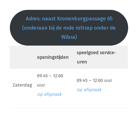
Adres: naast Kronenburgpassage 65
(onderaan bij de rode roltrap onder de
Wibra)
speelgoed service-
openingstijden
uren
09.45 – 12.00
09.45 – 12.00 uur
Zaterdag
uur
op afspraak
op afspraak