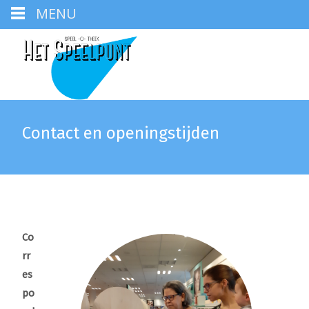
MENU
Contact en openingstijden
Co
rr
es
po